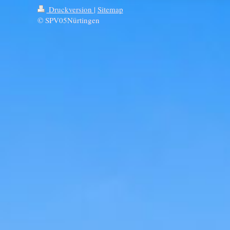
Druckversion
|
Sitemap
© SPV05Nürtingen