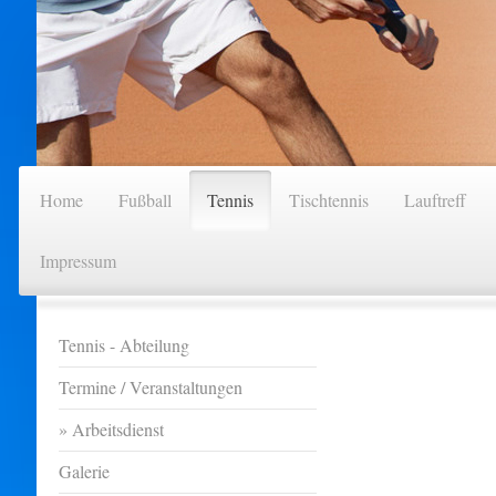
Home
Fußball
Tennis
Tischtennis
Lauftreff
Impressum
Tennis - Abteilung
Termine / Veranstaltungen
Arbeitsdienst
Galerie