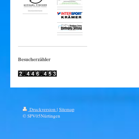
Besucherzähler
Druckversion
|
Sitemap
© SPV05Nürtingen